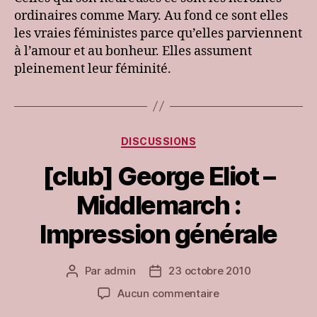
ordinaires comme Mary. Au fond ce sont elles
les vraies féministes parce qu’elles parviennent
à l’amour et au bonheur. Elles assument
pleinement leur féminité.
Catégories
DISCUSSIONS
[club] George Eliot –
Middlemarch :
Impression générale
Par
admin
23 octobre 2010
Auteur
Date
de
de
sur
Aucun commentaire
l’article
l’article
[club]