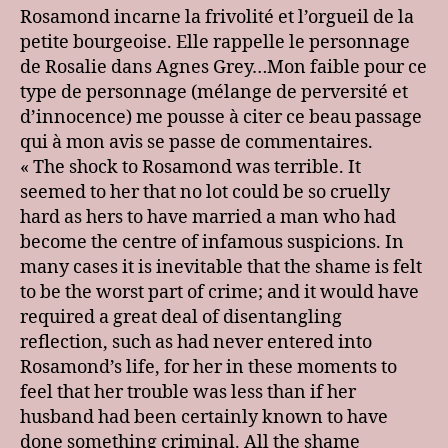
Eliot
Rosamond incarne la frivolité et l’orgueil de la
–
petite bourgeoise. Elle rappelle le personnage
Middlemarch
de Rosalie dans Agnes Grey…Mon faible pour ce
:
type de personnage (mélange de perversité et
Rosamond
d’innocence) me pousse à citer ce beau passage
qui à mon avis se passe de commentaires.
« The shock to Rosamond was terrible. It
seemed to her that no lot could be so cruelly
hard as hers to have married a man who had
become the centre of infamous suspicions. In
many cases it is inevitable that the shame is felt
to be the worst part of crime; and it would have
required a great deal of disentangling
reflection, such as had never entered into
Rosamond’s life, for her in these moments to
feel that her trouble was less than if her
husband had been certainly known to have
done something criminal. All the shame