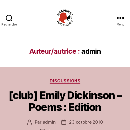
Recherche
Menu
Qui
a
peur
du
Auteur/autrice :
admin
féminisme
?
Catégories
DISCUSSIONS
[club] Emily Dickinson –
Poems : Edition
Par
admin
23 octobre 2010
Auteur
Date
de
de