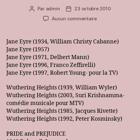
Par
admin
23 octobre 2010
Auteur
Date
de
de
sur
Aucun commentaire
l’article
l’article
[club]
Adaptations
cinématographiqu
Jane Eyre (1934, William Christy Cabanne)
des
Jane Eyre (1957)
oeuvres
Jane Eyre (1971, Delbert Mann)
étudiées
Jane Eyre (1996, Franco Zeffirelli)
Jane Eyre (1997, Robert Young- pour la TV)
Wuthering Heights (1939, William Wyler)
Wuthering Heights (2003, Suri Krishnamma-
comédie musicale pour MTV)
Wuthering Heights (1985, Jacques Rivette)
Wuthering Heights (1992, Peter Kosminsky)
PRIDE and PREJUDICE