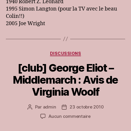
1940 Robert Z. Leonard
1995 Simon Langton (pour la TV avec le beau
Colin!!)
2005 Joe Wright
Catégories
DISCUSSIONS
[club] George Eliot –
Middlemarch : Avis de
Virginia Woolf
Par
admin
23 octobre 2010
Auteur
Date
de
de
sur
Aucun commentaire
l’article
l’article
[club]
George