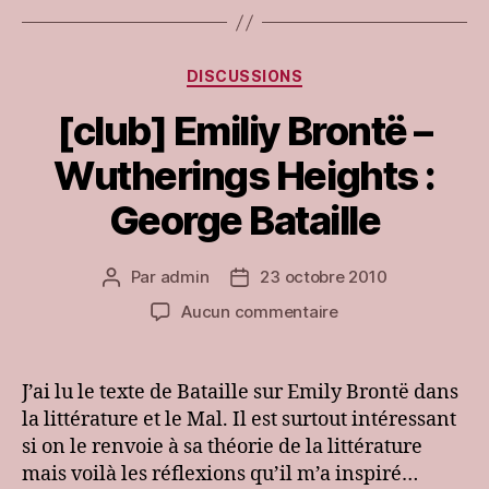
Catégories
DISCUSSIONS
[club] Emiliy Brontë –
Wutherings Heights :
George Bataille
Par
admin
23 octobre 2010
Auteur
Date
de
de
sur
Aucun commentaire
l’article
l’article
[club]
Emiliy
Brontë
J’ai lu le texte de Bataille sur Emily Brontë dans
–
la littérature et le Mal. Il est surtout intéressant
Wutherings
si on le renvoie à sa théorie de la littérature
Heights
mais voilà les réflexions qu’il m’a inspiré…
: