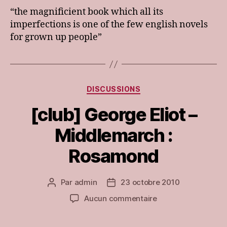
Eliot
“the magnificient book which all its
–
imperfections is one of the few english novels
Middlemarch
for grown up people”
:
Avis
de
Virginia
Woolf
Catégories
DISCUSSIONS
[club] George Eliot –
Middlemarch :
Rosamond
Par
admin
23 octobre 2010
Auteur
Date
de
de
sur
Aucun commentaire
l’article
l’article
[club]
George