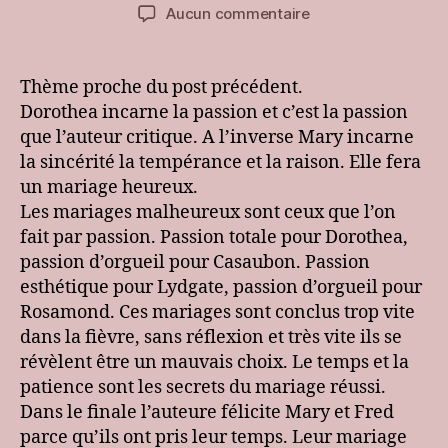
de
de
sur
Aucun commentaire
l’article
l’article
[club]
George
Eliot
Thème proche du post précédent.
–
Dorothea incarne la passion et c’est la passion
Middlemarch
que l’auteur critique. A l’inverse Mary incarne
:
la sincérité la tempérance et la raison. Elle fera
Le
un mariage heureux.
secret
Les mariages malheureux sont ceux que l’on
du
mariage
fait par passion. Passion totale pour Dorothea,
réussi
passion d’orgueil pour Casaubon. Passion
esthétique pour Lydgate, passion d’orgueil pour
Rosamond. Ces mariages sont conclus trop vite
dans la fièvre, sans réflexion et très vite ils se
révèlent être un mauvais choix. Le temps et la
patience sont les secrets du mariage réussi.
Dans le finale l’auteure félicite Mary et Fred
parce qu’ils ont pris leur temps. Leur mariage