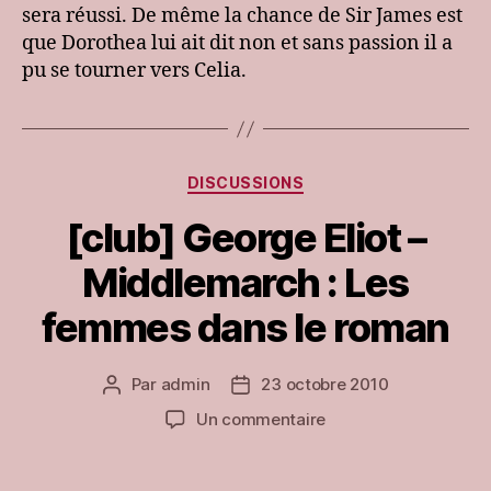
sera réussi. De même la chance de Sir James est
que Dorothea lui ait dit non et sans passion il a
pu se tourner vers Celia.
Catégories
DISCUSSIONS
[club] George Eliot –
Middlemarch : Les
femmes dans le roman
Par
admin
23 octobre 2010
Auteur
Date
de
de
sur
Un commentaire
l’article
l’article
[club]
George
Eliot