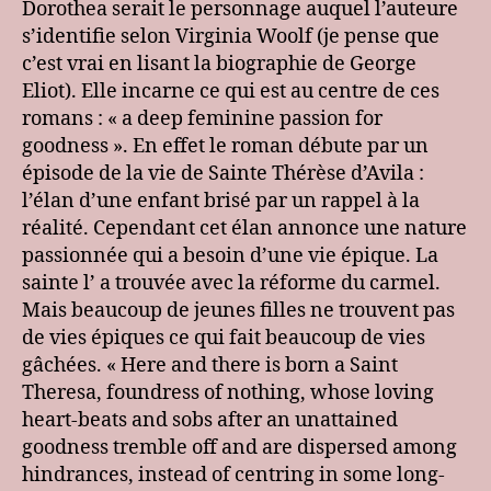
Dorothea serait le personnage auquel l’auteure
–
s’identifie selon Virginia Woolf (je pense que
Middlemarch
c’est vrai en lisant la biographie de George
:
Eliot). Elle incarne ce qui est au centre de ces
Les
romans : « a deep feminine passion for
femmes
goodness ». En effet le roman débute par un
dans
le
épisode de la vie de Sainte Thérèse d’Avila :
roman
l’élan d’une enfant brisé par un rappel à la
réalité. Cependant cet élan annonce une nature
passionnée qui a besoin d’une vie épique. La
sainte l’ a trouvée avec la réforme du carmel.
Mais beaucoup de jeunes filles ne trouvent pas
de vies épiques ce qui fait beaucoup de vies
gâchées. « Here and there is born a Saint
Theresa, foundress of nothing, whose loving
heart-beats and sobs after an unattained
goodness tremble off and are dispersed among
hindrances, instead of centring in some long-