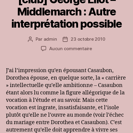
Middlemarch : Autre
interprétation possible
Par
admin
23 octobre 2010
Auteur
Date
de
de
sur
Aucun commentaire
l’article
l’article
[club]
George
Eliot
J’ai l’impression qu’en épousant Casaubon,
–
Dorothea épouse, en quelque sorte, la « carrière
Middlemarch
» intellectuelle qu’elle ambitionne – Casaubon
:
étant alors lu comme la figure allégorique de la
Autre
vocation à l’étude et au savoir. Mais cette
interprétation
vocation est ingrate, insatisfaisante, et l’isole
possible
plutôt qu’elle ne l’ouvre au monde (voir l’échec
du mariage entre Dorothea et Casaubon). C’est
autrement qu’elle doit apprendre à vivre ses