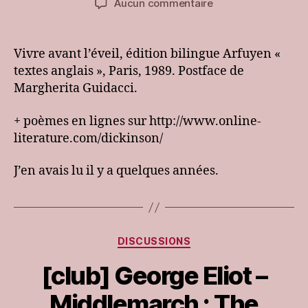
sur
Aucun commentaire
l’article
l’article
[club]
Emily
Dickinson
Vivre avant l’éveil, édition bilingue Arfuyen «
–
textes anglais », Paris, 1989. Postface de
Poems
Margherita Guidacci.
:
Edition
+ poèmes en lignes sur http://www.online-
literature.com/dickinson/
J’en avais lu il y a quelques années.
Catégories
DISCUSSIONS
[club] George Eliot –
Middlemarch : The