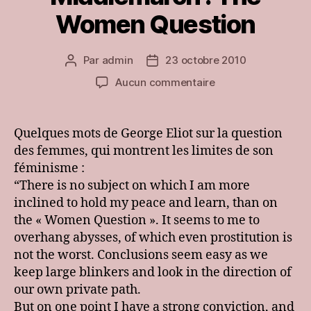
Women Question
Par
admin
23 octobre 2010
Auteur
Date
de
de
sur
Aucun commentaire
l’article
l’article
[club]
George
Eliot
Quelques mots de George Eliot sur la question
–
des femmes, qui montrent les limites de son
Middlemarch
féminisme :
:
“There is no subject on which I am more
The
inclined to hold my peace and learn, than on
Women
the « Women Question ». It seems to me to
Question
overhang abysses, of which even prostitution is
not the worst. Conclusions seem easy as we
keep large blinkers and look in the direction of
our own private path.
But on one point I have a strong conviction, and