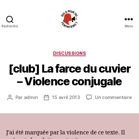
Recherche
Menu
Qui
a
peur
du
Catégories
DISCUSSIONS
féminisme
[club] La farce du cuvier
?
– Violence conjugale
sur
Par
admin
15 avril 2013
Un commentaire
Auteur
Date
[cl
de
de
La
l’article
l’article
far
du
cuv
J’ai été marquée par la violence de ce texte. Il
–