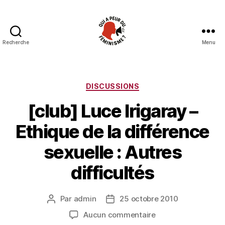
Recherche
Menu
Qui
a
peur
du
Catégories
DISCUSSIONS
féminisme
[club] Luce Irigaray –
?
Ethique de la différence
sexuelle : Autres
difficultés
Par
admin
25 octobre 2010
Auteur
Date
de
de
sur
Aucun commentaire
l’article
l’article