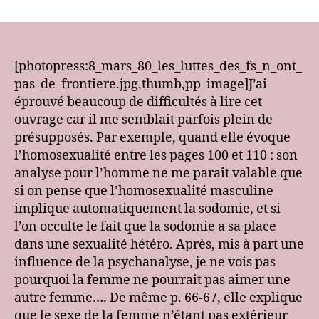
[club]
Luce
Irigaray
–
Ethique
[photopress:8_mars_80_les_luttes_des_fs_n_ont_
de
pas_de_frontiere.jpg,thumb,pp_image]J’ai
la
éprouvé beaucoup de difficultés à lire cet
différence
ouvrage car il me semblait parfois plein de
sexuelle
présupposés. Par exemple, quand elle évoque
:
l’homosexualité entre les pages 100 et 110 : son
Autres
analyse pour l’homme ne me paraît valable que
difficultés
si on pense que l’homosexualité masculine
implique automatiquement la sodomie, et si
l’on occulte le fait que la sodomie a sa place
dans une sexualité hétéro. Après, mis à part une
influence de la psychanalyse, je ne vois pas
pourquoi la femme ne pourrait pas aimer une
autre femme…. De même p. 66-67, elle explique
que le sexe de la femme n’étant pas extérieur