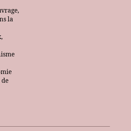
uvrage,
ns la
,
inisme
omie
 de