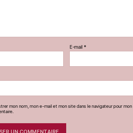
E-mail
*
strer mon nom, mon e-mail et mon site dans le navigateur pour mon
taire.