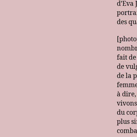
d’Eva 
portra
des qu
[photo
nombre
fait d
de vul
de la 
femmes
à dire
vivons
du cor
plus s
combat