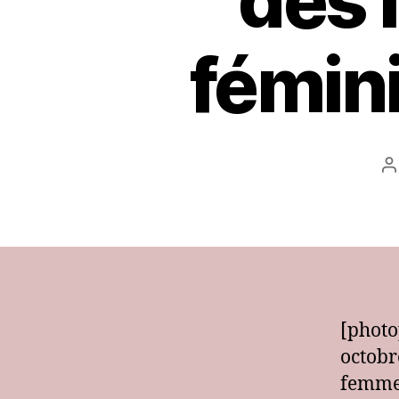
des 
fémin
A
d
l’
[photo
octobr
femmes