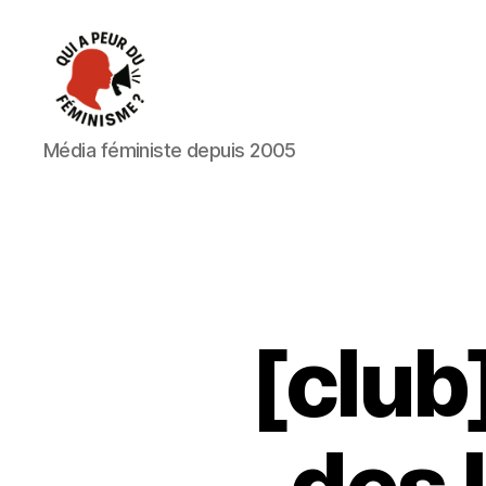
Qui
Média féministe depuis 2005
a
peur
du
féminisme
?
[club]