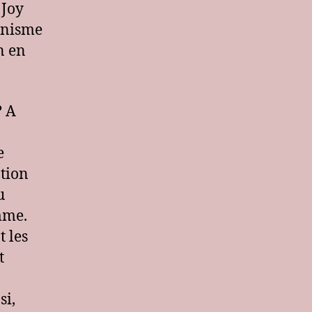
 Joy
inisme
n en
? A
e
ation
u
emme.
t les
t
si,