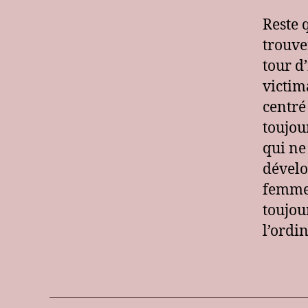
Reste 
trouve
tour d’
victim
centré
toujou
qui ne
dévelo
femme-
toujou
l’ordin