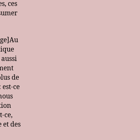
s, ces
ssumer
age]Au
mique
 aussi
ement
plus de
 est-ce
nous
tion
t-ce,
 et des