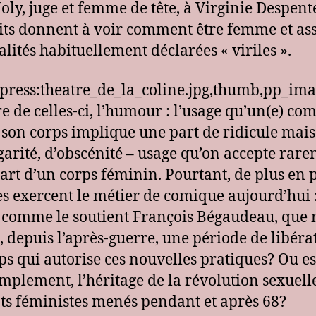
Joly, juge et femme de tête, à Virginie Despente
its donnent à voir comment être femme et a
alités habituellement déclarées « viriles ».
press:theatre_de_la_coline.jpg,thumb,pp_im
 de celles-ci, l’humour : l’usage qu’un(e) co
e son corps implique une part de ridicule mais
garité, d’obscénité – usage qu’on accepte rar
part d’un corps féminin. Pourtant, de plus en 
 exercent le métier de comique aujourd’hui :
, comme le soutient François Bégaudeau, que 
, depuis l’après-guerre, une période de libéra
ps qui autorise ces nouvelles pratiques? Ou es
implement, l’héritage de la révolution sexuelle
s féministes menés pendant et après 68?