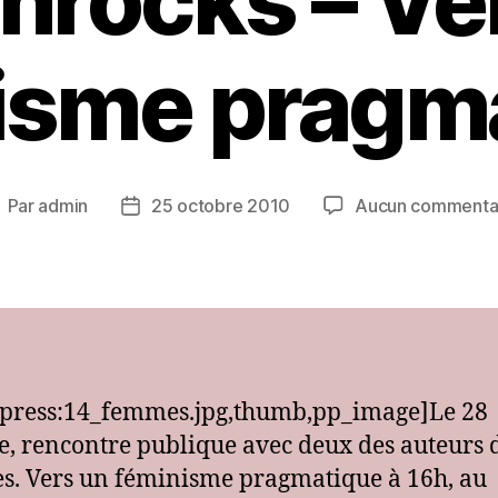
Inrocks – Ve
isme pragm
Par
admin
25 octobre 2010
Aucun commenta
uteur
Date
e
de
article
l’article
press:14_femmes.jpg,thumb,pp_image]Le 28
e, rencontre publique avec deux des auteurs 
. Vers un féminisme pragmatique à 16h, au