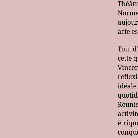
Théâtr
Norman
aujour
acte e
Tout d
cette 
Vincen
réflex
idéale
quotid
Réunis
activit
étriqu
conquê