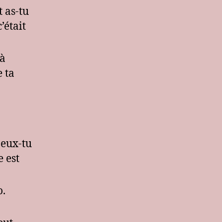
 as-tu
’était
 à
 ta
peux-tu
e est
o.