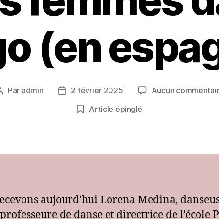
es femmes d
go (en espag
Par
admin
2 février 2025
Aucun commentai
Auteur
Date
de
de
Article épinglé
l’article
l’article
ecevons aujourd’hui Lorena Medina, danseus
 professeure de danse et directrice de l’école 