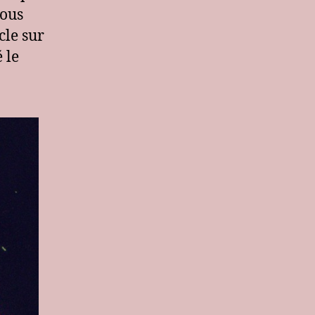
(en
nous
espagnol)
cle sur
 le