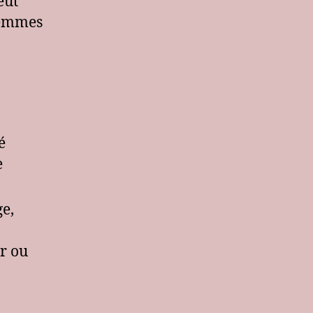
eut
femmes
é
e
ge,
er ou