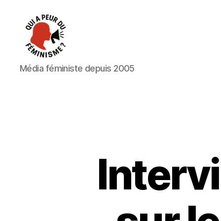
Qui
Média féministe depuis 2005
a
peur
du
féminisme
?
Interv