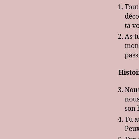
Tout
déco
ta v
As-t
mont
pass
Histoi
Nous
nous
son 
Tu a
Peux