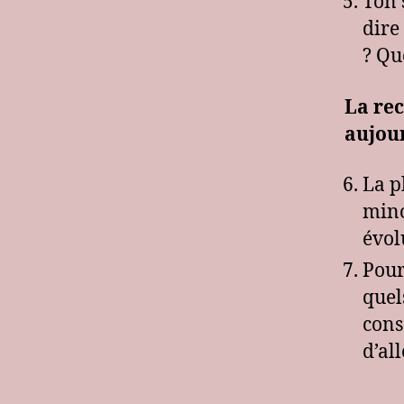
Ton 
dire
? Qu
La re
aujou
La p
mino
évol
Pour
quel
cons
d’al