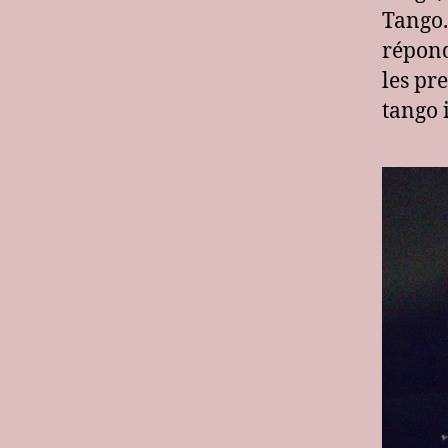
Tango.
répond
les pr
tango 