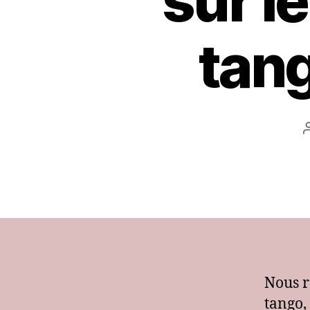
sur l
tan
Nous r
tango,