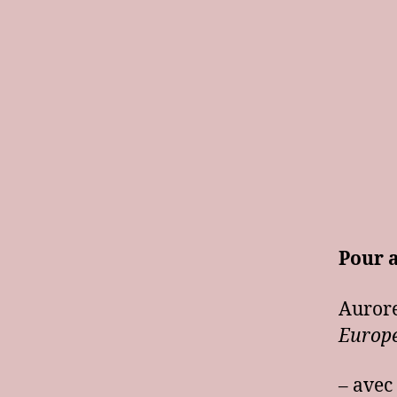
Pour a
Auror
Europ
– avec