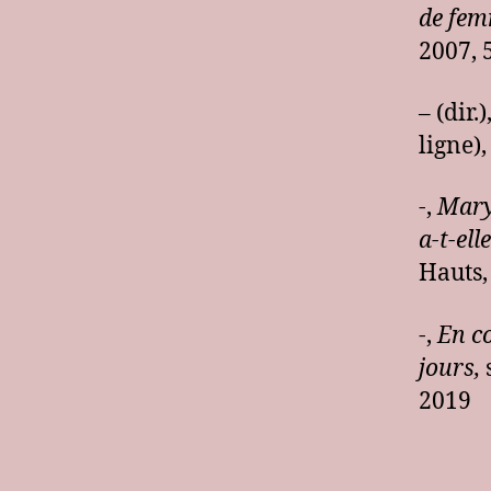
de fem
2007, 
– (dir.)
ligne),
-,
Mary
a-t-ell
Hauts,
-,
En co
jours,
s
2019