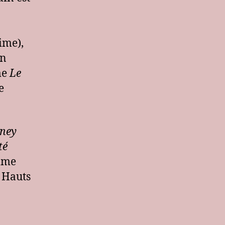
ime),
en
me
Le
e
ney
té
omme
s Hauts