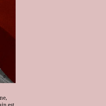
ne,
ain est