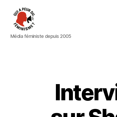
Qui
Média féministe depuis 2005
a
peur
du
féminisme
?
Interv