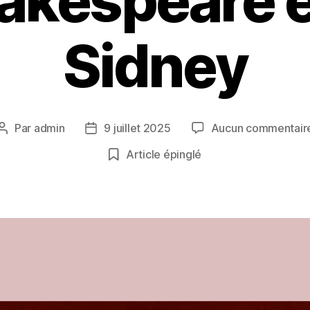
akespeare 
Sidney
Par
admin
9 juillet 2025
Aucun commentair
Auteur
Date
de
de
Article épinglé
l’article
l’article