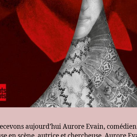
ecevons aujourd’hui Aurore Evain, comédien
se en scène, autrice et chercheuse. Aurore Ev