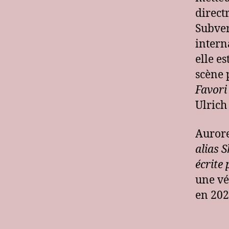
direct
Subver
intern
elle e
scène 
Favori
Ulrich
Aurore
alias 
écrite
une vé
en 202