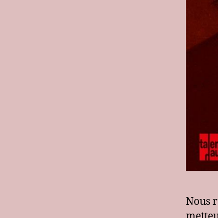
Nous r
metteu