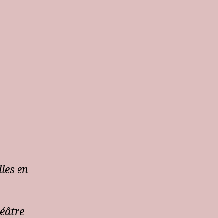
lles en
éâtre