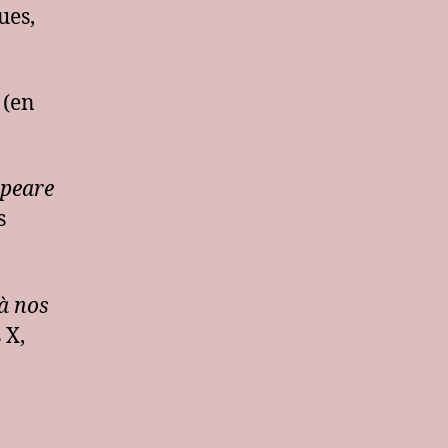
ues,
e
(en
speare
s
 à nos
 X,